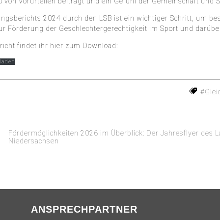
Vorurteilen beiträgt und ein Gefühl der Gemeinschaft und Soli
lungsberichts 2024 durch den LSB ist ein wichtiger Schritt, um b
 Förderung der Geschlechtergerechtigkeit im Sport und darüber
richt findet ihr hier zum Download:
laden
#Glei
Fördermöglichkeiten 2026 im Überblick: Der Jahresflyer des
Niedersachsen
ANSPRECHPARTNER