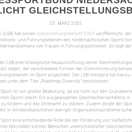
ESSPORTBUND NIEDERSA
ICHT GLEICHSTELLUNGSB
25. MÄRZ 2025
 (LSB) hat seinen
Gleichstellungsbericht 2024
veröffentlicht, d
unktions- und Führungsebenen des niedersächsischen Sports biet
 Unterrepräsentanz von Frauen in Führungspositionen. So liegt d
er LSB eine strategische Neuausrichtung seiner Gleichstellungsar
satz liegen, der verschiedene Formen der Diskriminierung berück
ührungsebenen im Sport angestrebt. Der LSB-Vorstand hat hierzu
es unter dem Titel „Roadmap Diversity“ beschlossen.
 Sport ist von großer Bedeutung, da sie nicht nur den Grundwert
erten Sports stärkt. Ein ausgewogenes Geschlechterverhältnis i
ng zu fördern und das Ehrenamt zu stärken. Zudem zeigte der Sp
eil in Vorstandspositionen weniger Organisationsprobleme aufw
er Sport eine entscheidende Rolle bei der Förderung von Vielfalt
iche Aktivitäten können Menschen unterschiedlicher Geschlechte