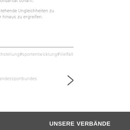
darität schafft.
estehende Ungleichheiten zu
 hinaus zu ergreifen.
chstellung
#sportentwicklung
#Vielfalt
 Landessportbundes
UNSERE VERBÄNDE