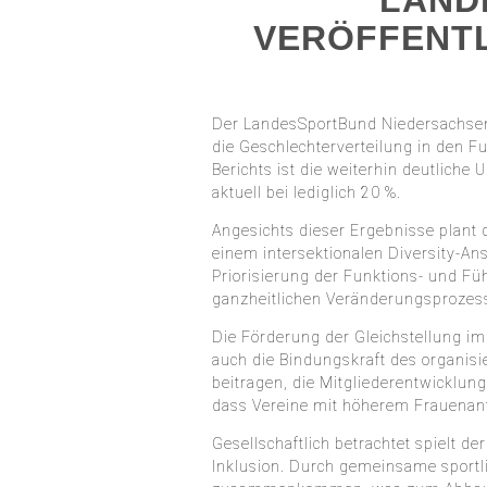
LAND
VERÖFFENTL
Der LandesSportBund Niedersachsen
die Geschlechterverteilung in den F
Berichts ist die weiterhin deutliche
aktuell bei lediglich 20 %.
Angesichts dieser Ergebnisse plant d
einem intersektionalen Diversity-An
Priorisierung der Funktions- und F
ganzheitlichen Veränderungsprozess
Die Förderung der Gleichstellung im
auch die Bindungskraft des organisi
beitragen, die Mitgliederentwicklu
dass Vereine mit höherem Frauenant
Gesellschaftlich betrachtet spielt d
Inklusion. Durch gemeinsame sportl