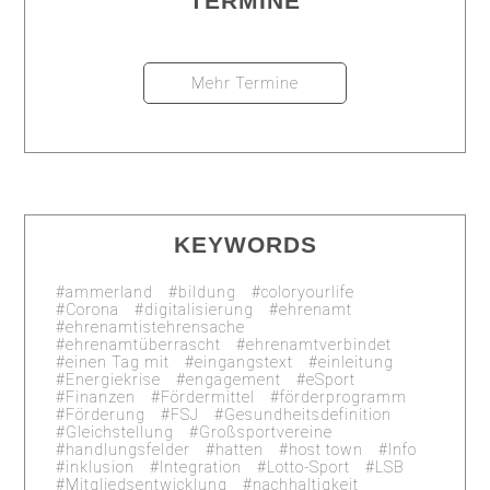
TERMINE
Mehr Termine
KEYWORDS
ammerland
bildung
coloryourlife
Corona
digitalisierung
ehrenamt
ehrenamtistehrensache
ehrenamtüberrascht
ehrenamtverbindet
einen Tag mit
eingangstext
einleitung
Energiekrise
engagement
eSport
Finanzen
Fördermittel
förderprogramm
Förderung
FSJ
Gesundheitsdefinition
Gleichstellung
Großsportvereine
handlungsfelder
hatten
host town
Info
inklusion
Integration
Lotto-Sport
LSB
Mitgliedsentwicklung
nachhaltigkeit