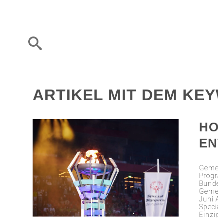
ARTIKEL MIT DEM KE
HO
EN
Geme
Progr
Bunde
Gemei
Juni 
Speci
Einzi