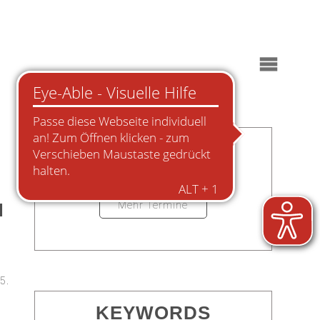
X
TERMINE
Mehr Termine
N
5.
KEYWORDS