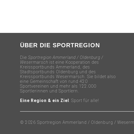
ÜBER DIE SPORTREGION
Die
Sportregion Ammerland / Oldenburg /
Wesermarsch
ist eine Kooperation des
Kreissportbunds Ammerland, des
Stadtsportbunds Oldenburg und des
Kreissportbunds Wesermarsch. Sie bildet also
eine Gemeinschaft von rund 420
Sportvereinen und mehr als 122.000
Sportlerinnen und Sportlern.
Eine Region & ein Ziel
: Sport für alle!
© 2026 Sportregion Ammerland / Oldenburg / Wesermar