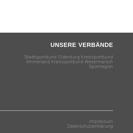
UNSERE VERBÄNDE
Stadtsportbund Oldenburg Kreissportbund
Ammerland Kreissportbund Wesermarsch
Sportregion
Impressum
Datenschutzerklärung