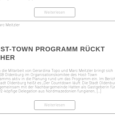
Weiterlesen
rc Meitzler
ST-TOWN PROGRAMM RÜCKT
ÄHER
 die Mitarbeit von Gerardina Topo und Marc Meitzler bringt sich
SB Oldenburg im Organisationskomitee des Host-Town
amms aktiv in die Planung rund um das Programm ein. Im Beric
tadt Oldenburg heißt es:„Der Countdown läuft: Die Stadt Oldenbu
gemeinsam mit der Nachbargemeinde Hatten als Gastgeberin fü
32-köpfige Delegation aus Nordmazedonien fungieren, […]
Weiterlesen