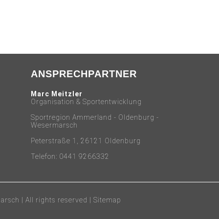
ANSPRECHPARTNER
Marc Meitzler
Organisation & Sportentwicklung
Sportregion Ammerland - Oldenburg -
Wesermarsch
Peterstraße 1, 26121 Oldenburg
Telefon: 0441 9266332
sch | All rights reserved |
Sitemap