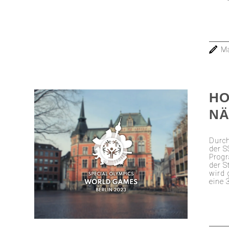
Ma
HO
N
Durch
der S
Progr
der S
wird 
eine 