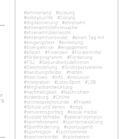
ammerland
bildung
coloryourlife
Corona
digitalisierung
ehrenamt
ehrenamtistehrensache
ehrenamtüberrascht
ehrenamtverbindet
einen Tag mit
eingangstext
einleitung
Energiekrise
engagement
eSport
Finanzen
Fördermittel
förderprogramm
Förderung
FSJ
Gesundheitsdefinition
Gleichstellung
Großsportvereine
handlungsfelder
hatten
host town
Info
inklusion
Integration
Lotto-Sport
LSB
Mitgliedsentwicklung
nachhaltigkeit
Nachrichten
ht
oldenburg
Online
rg
onlinesprechstunde
Projekt
r
Schule und Verein
sdgs
seniorensporttag
social media
soziale teilhabe
special olympics
sportehrenamt
sportentwicklung
Sportförderung
sportjugend
sportregion
sportsommer
sportverbindet
sportverein