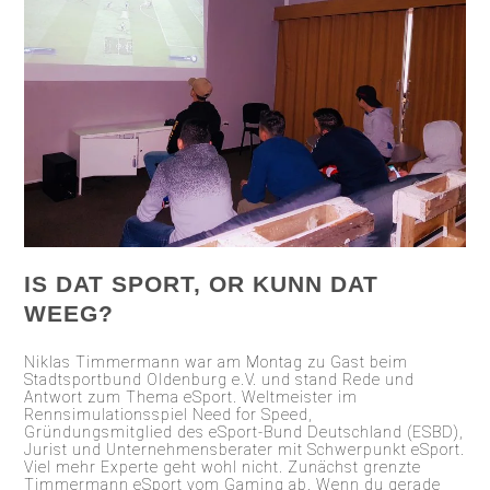
IS DAT SPORT, OR KUNN DAT
WEEG?
Niklas Timmermann war am Montag zu Gast beim
Stadtsportbund Oldenburg e.V. und stand Rede und
Antwort zum Thema eSport. Weltmeister im
Rennsimulationsspiel Need for Speed,
Gründungsmitglied des eSport-Bund Deutschland (ESBD),
Jurist und Unternehmensberater mit Schwerpunkt eSport.
Viel mehr Experte geht wohl nicht. Zunächst grenzte
Timmermann eSport vom Gaming ab. Wenn du gerade