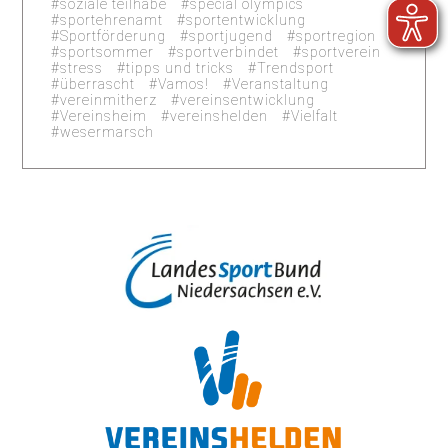
soziale teilhabe
special olympics
sportehrenamt
sportentwicklung
Sportförderung
sportjugend
sportregion
sportsommer
sportverbindet
sportverein
stress
tipps und tricks
Trendsport
überrascht
Vamos!
Veranstaltung
vereinmitherz
vereinsentwicklung
Vereinsheim
vereinshelden
Vielfalt
wesermarsch