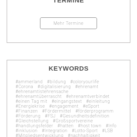
TERMINE
Mehr Termine
KEYWORDS
ammerland
bildung
coloryourlife
Corona
digitalisierung
ehrenamt
ehrenamtistehrensache
ehrenamtüberrascht
ehrenamtverbindet
einen Tag mit
eingangstext
einleitung
Energiekrise
engagement
eSport
Finanzen
Fördermittel
förderprogramm
Förderung
FSJ
Gesundheitsdefinition
Gleichstellung
Großsportvereine
handlungsfelder
hatten
host town
Info
inklusion
Integration
Lotto-Sport
LSB
Mitgliedsentwicklung
nachhaltigkeit