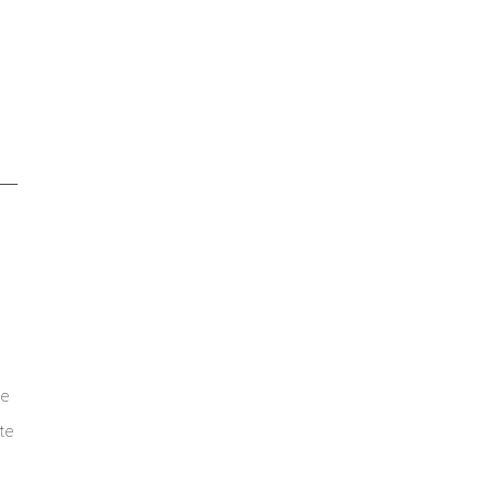
r
de
te