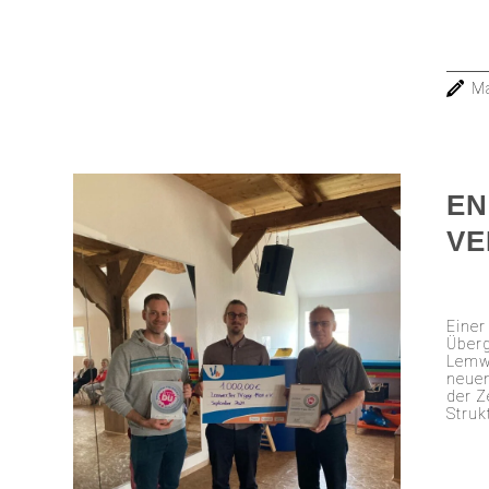
Ma
EN
VE
Einer
Überg
Lemwe
neue
der Z
Struk