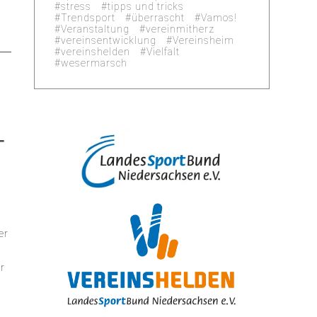
stress
tipps und tricks
Trendsport
überrascht
Vamos!
Veranstaltung
vereinmitherz
vereinsentwicklung
Vereinsheim
vereinshelden
Vielfalt
wesermarsch
–
er
n
r
t