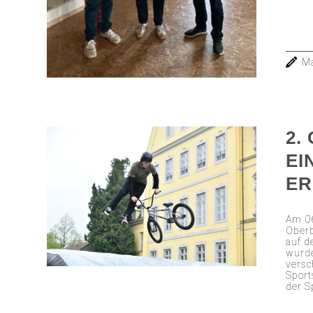
Ma
2.
EI
ER
Am 06
Ober
auf d
wurde
versc
Spor
der S