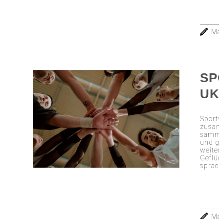
Ma
SP
UK
Sport
zusa
samme
und g
weite
Geflü
sprac
Ma