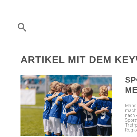
ARTIKEL MIT DEM KE
SP
ME
Manch
mache
nach 
Sport
Treff
Regio