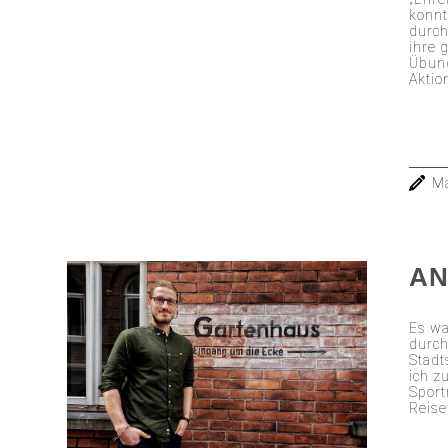
konnt
durch
ihre 
Übung
Aktio
Ma
AN
Es wa
durch
Stadt
ich z
Sport
Reise