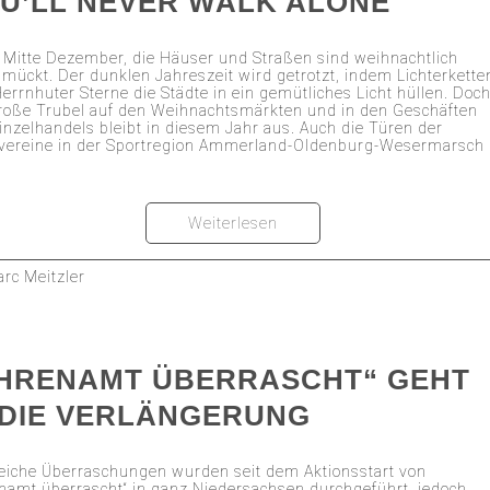
U’LL NEVER WALK ALONE
t Mitte Dezember, die Häuser und Straßen sind weihnachtlich
mückt. Der dunklen Jahreszeit wird getrotzt, indem Lichterkette
errnhuter Sterne die Städte in ein gemütliches Licht hüllen. Doc
roße Trubel auf den Weihnachtsmärkten und in den Geschäften
inzelhandels bleibt in diesem Jahr aus. Auch die Türen der
vereine in der Sportregion Ammerland-Oldenburg-Wesermarsch
Weiterlesen
rc Meitzler
HRENAMT ÜBERRASCHT“ GEHT
 DIE VERLÄNGERUNG
eiche Überraschungen wurden seit dem Aktionsstart von
namt überrascht“ in ganz Niedersachsen durchgeführt, jedoch