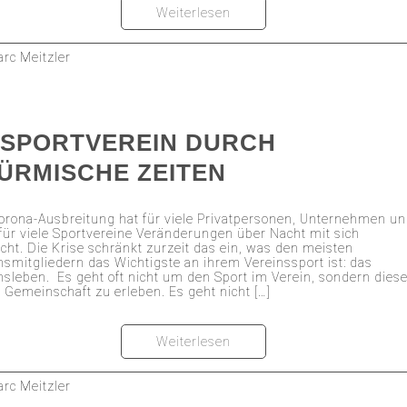
Weiterlesen
rc Meitzler
 SPORTVEREIN DURCH
ÜRMISCHE ZEITEN
orona-Ausbreitung hat für viele Privatpersonen, Unternehmen u
für viele Sportvereine Veränderungen über Nacht mit sich
cht. Die Krise schränkt zurzeit das ein, was den meisten
nsmitgliedern das Wichtigste an ihrem Vereinssport ist: das
nsleben. Es geht oft nicht um den Sport im Verein, sondern dies
r Gemeinschaft zu erleben. Es geht nicht […]
Weiterlesen
rc Meitzler