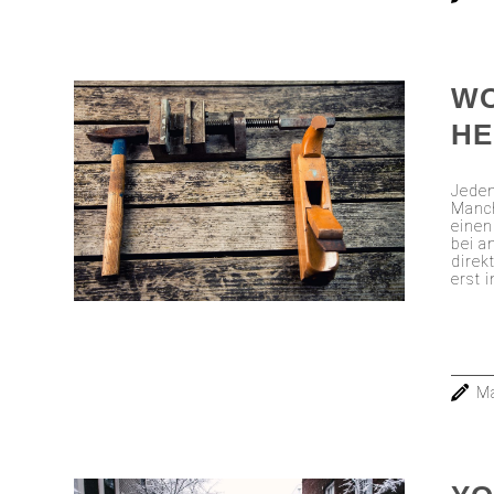
WO
HE
Jeden
Manch
einen
bei a
direk
erst 
Ma