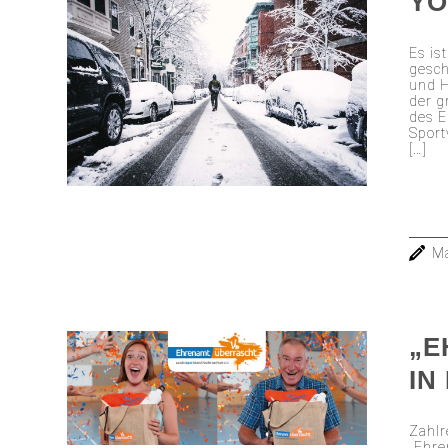
YO
Es is
gesch
und H
der g
des E
Sport
[…]
Ma
„E
IN
Zahlr
„Ehre