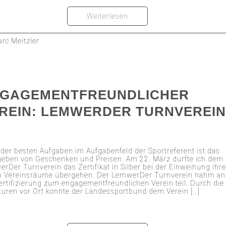
Weiterlesen
rc Meitzler
GAGEMENTFREUNDLICHER
REIN: LEMWERDER TURNVEREI
 der besten Aufgaben im Aufgabenfeld der Sportreferent ist das
eben von Geschenken und Preisen. Am 22. März durfte ich dem
rDer Turnverein das Zertifikat in Silber bei der Einweihung ihre
n Vereinsräume übergehen. Der LemwerDer Turnverein nahm an
ertifizierung zum engagementfreundlichen Verein teil. Durch die
turen vor Ort konnte der Landessportbund dem Verein […]