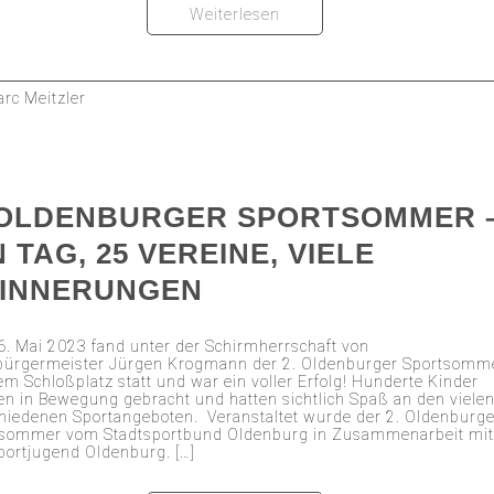
Weiterlesen
rc Meitzler
 OLDENBURGER SPORTSOMMER 
N TAG, 25 VEREINE, VIELE
INNERUNGEN
. Mai 2023 fand unter der Schirmherrschaft von
bürgermeister Jürgen Krogmann der 2. Oldenburger Sportsomm
em Schloßplatz statt und war ein voller Erfolg! Hunderte Kinder
n in Bewegung gebracht und hatten sichtlich Spaß an den viele
hiedenen Sportangeboten. Veranstaltet wurde der 2. Oldenburge
tsommer vom Stadtsportbund Oldenburg in Zusammenarbeit mi
portjugend Oldenburg. […]